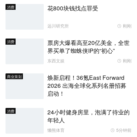
花800块钱找点罪受
消费
远川研究所
刚刚
票房大爆看高至20亿美金，全世
消费
界买单了蜘蛛侠IP的“初心”
东西文娱
刚刚
焕新启程！36氪East Forward
商业策划
2026 出海全球化系列名册招募
启动！
24小时健身房里，泡满了待业的
消费
年轻人
懒熊体育
5分钟前