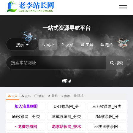
一站式资源导航平台
搜索
🔍 网址
📄 文章
🛠️ 工具
📻 电台
🌐 百度
搜索