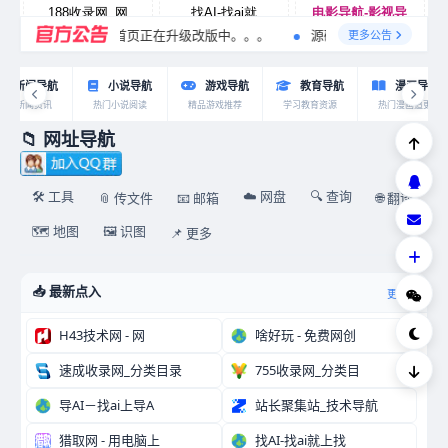
【公告】首页正在升级改版中。。。
源码价格
新增：小程
更多公告
新闻导航
小说导航
游戏导航
教育导航
漫画导航
实时新闻资讯
热门小说阅读
精品游戏推荐
学习教育资源
热门漫画追更
📁 网址导航
🛠️ 工具
☁️ 网盘
🔍 查询
📎 传文件
📧 邮箱
🌐 翻译
🗺️ 地图
🖼️ 识图
📌 更多
📥 最新点入
更多 ›
H43技术网 - 网
啥好玩 - 免费网创
速成收录网_分类目录
755收录网_分类目
导AI－找ai上导A
站长聚集站_技术导航
猎取网 - 用电脑上
找AI-找ai就上找