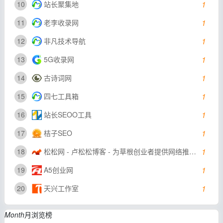
10
站长聚集地
1
11
老李收录网
1
12
非凡技术导航
1
13
5G收录网
1
14
古诗词网
1
15
四七工具箱
1
16
站长SEOO工具
1
17
桔子SEO
1
18
松松网 - 卢松松博客 - 为草根创业者提供网络推广知识
1
19
A5创业网
1
20
天兴工作室
1
Month
月浏览榜