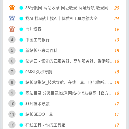
88导航网-网站收录-网址收录-网址导航-收录网站-自助广告系统
26
找AI-找ai就上找AI｜优质AI工具导航大全
24
鸟儿博客
19
4
中国工商银行
19
5
新站长互联网百科
18
6
亿速云 - 领先的云服务器、高防服务器、香港服务器云计算服务商！
18
7
9MSL久秒导航
18
8
站长聚集站_技术导航、在线工具、电台收听、API接口、在线壁纸、公众号、小程序、小游戏、软件应用等，打造网站交流和展示平台 - 一站式资源平台
18
9
网站目录|分类目录|优秀网站-315友链网【官方网站】
18
10
非凡技术导航
17
11
站长SEOO工具
17
12
在线工具 - 你的工具箱
17