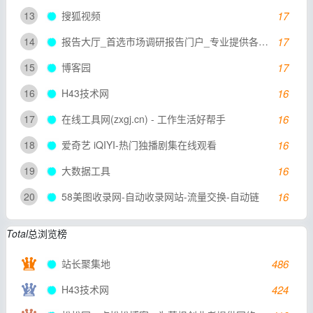
13
搜狐视频
17
14
报告大厅_首选市场调研报告门户_专业提供各行业市场调研报告
17
15
博客园
17
16
H43技术网
16
17
在线工具网(zxgj.cn) - 工作生活好帮手
16
18
爱奇艺 iQIYI-热门独播剧集在线观看
16
19
大数据工具
16
20
58美图收录网-自动收录网站-流量交换-自动链
16
Total
总浏览榜
站长聚集地
486
H43技术网
424