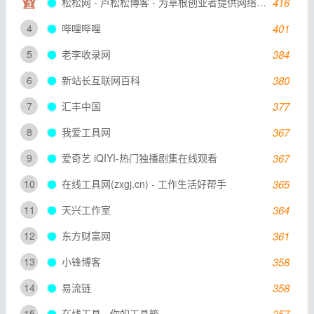
松松网 - 卢松松博客 - 为草根创业者提供网络推广知识
416
4
哔哩哔哩
401
5
老李收录网
384
6
新站长互联网百科
380
7
汇丰中国
377
8
我爱工具网
367
9
爱奇艺 iQIYI-热门独播剧集在线观看
367
10
在线工具网(zxgj.cn) - 工作生活好帮手
365
11
天兴工作室
364
12
东方财富网
361
13
小锋博客
358
14
易流链
358
15
在线工具 - 你的工具箱
357