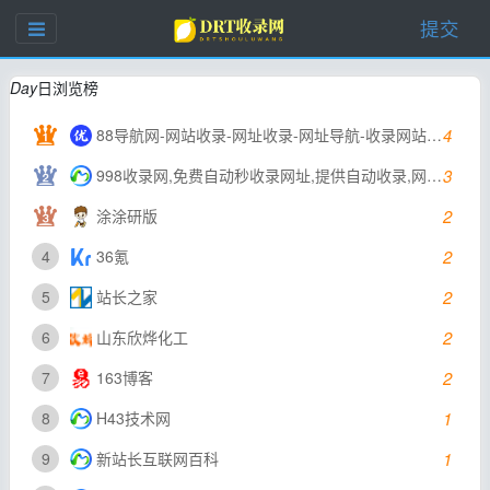
提交
Day
日浏览榜
88导航网-网站收录-网址收录-网址导航-收录网站-自助广告系统
4
998收录网,免费自动秒收录网址,提供自动收录,网站导航大全源码,自动链,友情链接交换。
3
涂涂研版
2
4
36氪
2
5
站长之家
2
6
山东欣烨化工
2
7
163博客
2
8
H43技术网
1
9
新站长互联网百科
1