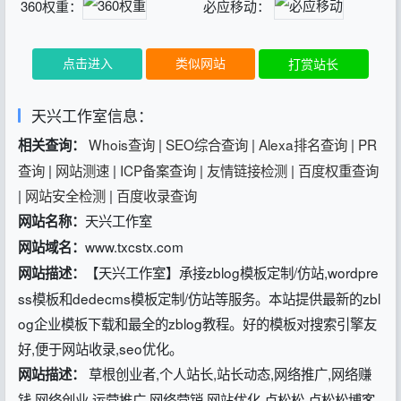
360权重：
必应移动：
点击进入
类似网站
打赏站长
天兴工作室信息：
Whois查询
|
SEO综合查询
|
Alexa排名查询
|
PR
相关查询：
查询
|
网站测速
|
ICP备案查询
|
友情链接检测
|
百度权重查询
|
网站安全检测
|
百度收录查询
天兴工作室
网站名称：
www.txcstx.com
网站域名：
【天兴工作室】承接zblog模板定制/仿站,wordpre
网站描述：
ss模板和dedecms模板定制/仿站等服务。本站提供最新的zbl
og企业模板下载和最全的zblog教程。好的模板对搜索引擎友
好,便于网站收录,seo优化。
草根创业者,个人站长,站长动态,网络推广,网络赚
网站描述：
钱,网络创业,运营推广,网络营销,网站优化,卢松松,卢松松博客,