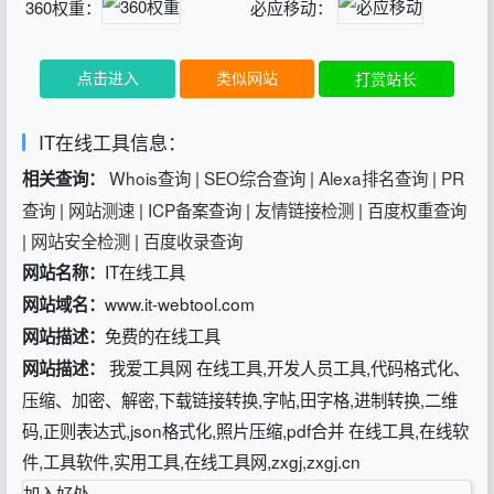
360权重：
必应移动：
点击进入
类似网站
打赏站长
IT在线工具信息：
Whois查询
|
SEO综合查询
|
Alexa排名查询
|
PR
相关查询：
查询
|
网站测速
|
ICP备案查询
|
友情链接检测
|
百度权重查询
|
网站安全检测
|
百度收录查询
IT在线工具
网站名称：
www.it-webtool.com
网站域名：
免费的在线工具
网站描述：
我爱工具网 在线工具,开发人员工具,代码格式化、
网站描述：
压缩、加密、解密,下载链接转换,字帖,田字格,进制转换,二维
码,正则表达式,json格式化,照片压缩,pdf合并 在线工具,在线软
件,工具软件,实用工具,在线工具网,zxgj,zxgj.cn
加入好处