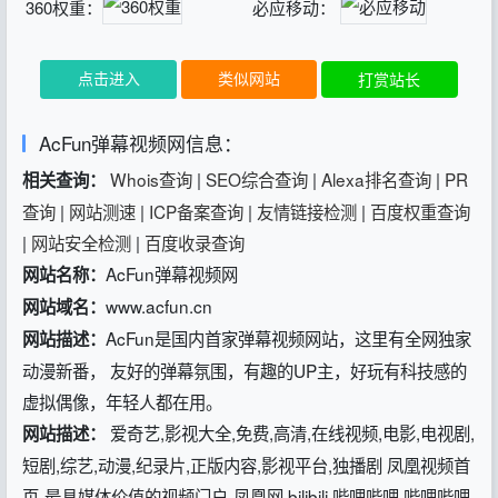
360权重：
必应移动：
点击进入
类似网站
打赏站长
AcFun弹幕视频网信息：
Whois查询
|
SEO综合查询
|
Alexa排名查询
|
PR
相关查询：
查询
|
网站测速
|
ICP备案查询
|
友情链接检测
|
百度权重查询
|
网站安全检测
|
百度收录查询
AcFun弹幕视频网
网站名称：
www.acfun.cn
网站域名：
AcFun是国内首家弹幕视频网站，这里有全网独家
网站描述：
动漫新番， 友好的弹幕氛围，有趣的UP主，好玩有科技感的
虚拟偶像，年轻人都在用。
爱奇艺,影视大全,免费,高清,在线视频,电影,电视剧,
网站描述：
短剧,综艺,动漫,纪录片,正版内容,影视平台,独播剧 凤凰视频首
页-最具媒体价值的视频门户-凤凰网 bilibili,哔哩哔哩,哔哩哔哩