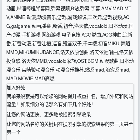
动画,哔哩哔哩弹幕网,弹幕视频,B站,弹幕,字幕,AMV,MAD,MT
V,ANIME,动漫,动漫音乐,游戏,游戏解说,二次元,游戏视频,AC
G,galgame,动画,番组,新番,初音,洛天依,vocaloid,日本动漫,国
产动漫,手机游戏,网络游戏,电子竞技,ACG燃曲,ACG神曲,追新
番,新番动漫,新番吐槽,巡音,镜音双子,千本樱,初音MIKU,舞蹈
MMD,MIKUMIKUDANCE,洛天依原创曲,洛天依翻唱曲,洛天依
投食歌,洛天依MMD,vocaloid家族,OST,BGM,动漫歌曲,日本动
漫音乐,宫崎骏动漫音乐,动漫音乐推荐,燃系mad,治愈系mad,
MAD MOVIE,MAD高燃
加入好处
简单来说就是可以给您的网站提升权重排名，增加外链和网站
流量！如果细分的话那么有如下几个好处！
让您的网站更快、更多地被搜索引擎收录
让您的网站名称的关键词在搜索引擎的搜索结果的第一页甚至
第一个