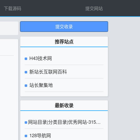
下载源码
提交网站
提交收录
推荐站点
H43技术网
新站长互联网百科
站长聚集地
最新收录
网站目录|分类目录|优秀网站-315友
链网【官方网站】
128导航网