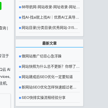
88导航网-网站收录-网址收录-网址导
航-收录网站-自助广告系统
找AI-找ai就上找AI｜优质AI工具导航
大全
网站目录|分类目录|优秀网站-315友
查询
|
链网【官方网站】
最新文章
专注于
做网站推广切忌心急浮躁
网站快照为什么总不更新？你想了解
云 Al
rvices,
的网站快照问题都在这里
网站建成后SEO优化一定要知道
云主机,
新网站SEO优化怎样快速超过老网
站？
SEO快排实操流程经验分享