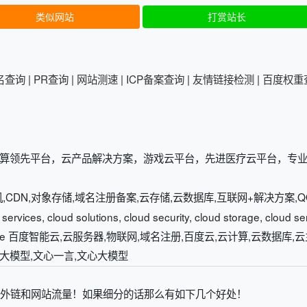
类似网站
打赏站长
排名查询
|
PR查询
|
网站测速
|
ICP备案查询
|
友情链接检测
|
百度权重
算领先平台，云产品解决方案，游戏云平台，先进医疗云平台，专
,云主机,CDN,对象存储,域名注册备案,云存储,云数据库,互联网+解决方案,QQ
ervices, cloud solutions, cloud security, cloud storage, cloud se
d infrastructure 百度智能云,云服务器,物联网,域名注册,百度云,云计算,云数据库,
体,大模型,文心一言,文心大模型
外链和网站流量！如果细分的话那么有如下几个好处！