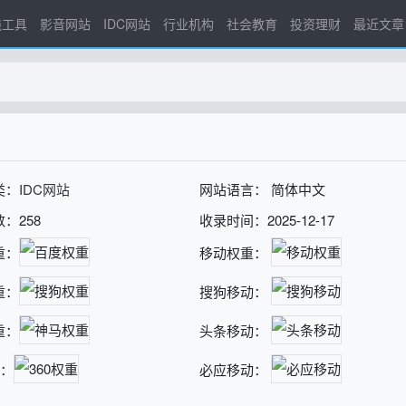
线工具
影音网站
IDC网站
行业机构
社会教育
投资理财
最近文章
类：
IDC网站
网站语言： 简体中文
：258
收录时间：2025-12-17
重：
移动权重：
重：
搜狗移动：
重：
头条移动：
重：
必应移动：