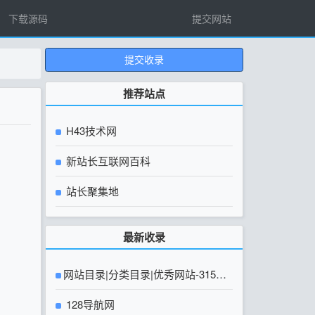
下载源码
提交网站
提交收录
推荐站点
H43技术网
新站长互联网百科
站长聚集地
最新收录
网站目录|分类目录|优秀网站-315友
链网【官方网站】
128导航网