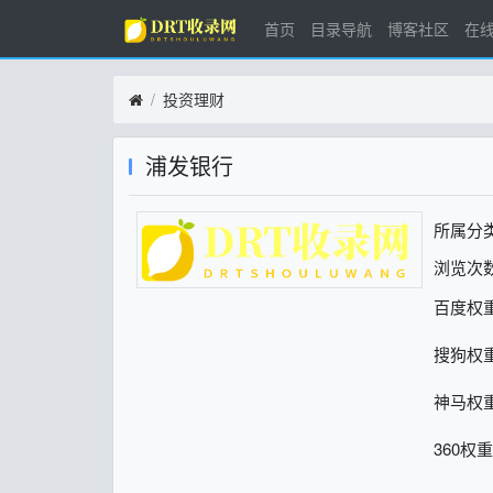
首页
目录导航
博客社区
在
投资理财
浦发银行
所属分
浏览次数
百度权
搜狗权
神马权
360权