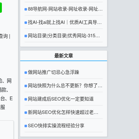
88导航网-网站收录-网址收录-网址导
航-收录网站-自助广告系统
找AI-找ai就上找AI｜优质AI工具导航
大全
网站目录|分类目录|优秀网站-315友
查询
|
链网【官方网站】
最新文章
做网站推广切忌心急浮躁
险、网
网站快照为什么总不更新？你想了解
捐款、
台、E
的网站快照问题都在这里
网站建成后SEO优化一定要知道
户服
新网站SEO优化怎样快速超过老网
站？
SEO快排实操流程经验分享