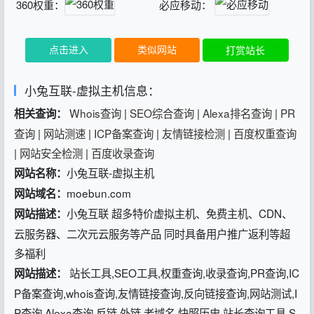
360权重：
必应移动：
点击进入
类似网站
打赏站长
小兔互联-虚拟主机信息：
Whois查询
|
SEO综合查询
|
Alexa排名查询
|
PR
相关查询：
查询
|
网站测速
|
ICP备案查询
|
友情链接检测
|
百度权重查询
|
网站安全检测
|
百度收录查询
小兔互联-虚拟主机
网站名称：
moebun.com
网站域名：
小兔互联 超多特价虚拟主机、免费主机、CDN、
网站描述：
云服务器、二次元云服务等产品 同时具备用户推广返利等超
多福利
站长工具,SEO工具,权重查询,收录查询,PR查询,IC
网站描述：
P备案查询,whois查询,友情链接查询,反向链接查询,网站测试,I
P查询,Alexa查询 反链,外链,老域名,快照历史,站长查询工具 S