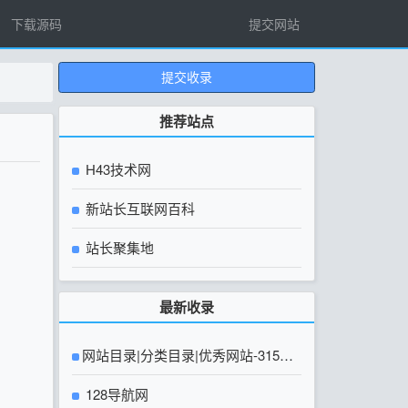
下载源码
提交网站
提交收录
推荐站点
H43技术网
新站长互联网百科
站长聚集地
最新收录
网站目录|分类目录|优秀网站-315友
链网【官方网站】
128导航网