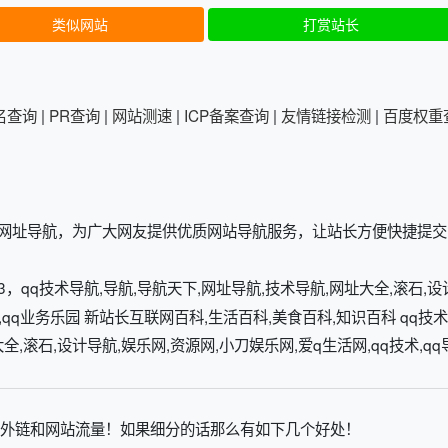
类似网站
打赏站长
：
排名查询
|
PR查询
|
网站测速
|
ICP备案查询
|
友情链接检测
|
百度权重
的网址导航，为广大网友提供优质网站导航服务，让站长方便快捷提交
43，qq技术导航,导航,导航天下,网址导航,技术导航,网址大全,滚石,设
23,qq业务乐园 新站长互联网百科,生活百科,美食百科,知识百科 qq技术
,滚石,设计导航,娱乐网,资源网,小刀娱乐网,爱q生活网,qq技术,qq导
外链和网站流量！如果细分的话那么有如下几个好处！