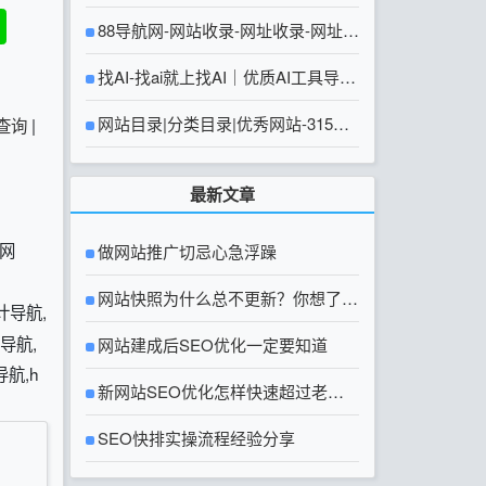
88导航网-网站收录-网址收录-网址导
航-收录网站-自助广告系统
找AI-找ai就上找AI｜优质AI工具导航
大全
网站目录|分类目录|优秀网站-315友
查询
|
链网【官方网站】
最新文章
网
做网站推广切忌心急浮躁
网站快照为什么总不更新？你想了解
计导航,
导航,
的网站快照问题都在这里
网站建成后SEO优化一定要知道
航,h
新网站SEO优化怎样快速超过老网
站？
SEO快排实操流程经验分享