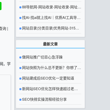
88导航网-网站收录-网址收录-网址导
航-收录网站-自助广告系统
找AI-找ai就上找AI｜优质AI工具导航
大全
网站目录|分类目录|优秀网站-315友
查询
|
链网【官方网站】
最新文章
做网站推广切忌心急浮躁
校网，学
网站快照为什么总不更新？你想了解
的网站快照问题都在这里
网站建成后SEO优化一定要知道
新网站SEO优化怎样快速超过老网
站？
SEO快排实操流程经验分享