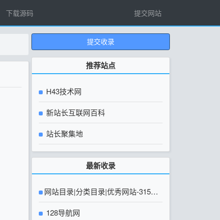
下载源码
提交网站
提交收录
推荐站点
H43技术网
新站长互联网百科
站长聚集地
最新收录
网站目录|分类目录|优秀网站-315友
链网【官方网站】
128导航网