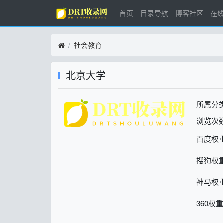
首页
目录导航
博客社区
在
社会教育
北京大学
所属分
浏览次数
百度权
搜狗权
神马权
360权